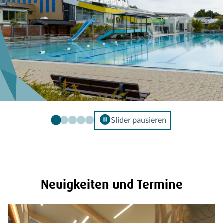
© stock.adobe.co
pause_circle
Slider pausieren
Neuigkeiten und Termine