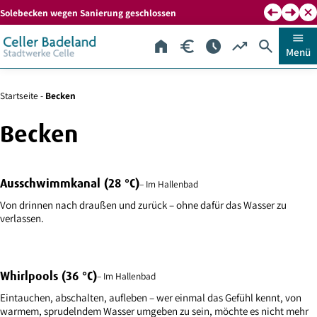
Zum
Zu
Solebecken wegen Sanierung geschlossen
Ausschw
Inhalt
Kontaktdaten
menu
home
euro_symbol
schedule
trending_up
search
springen
springen
Menü
Start
Preise
Öffnungszeiten
Auslastung
Suche
Startseite
-
Becken
Becken
Alle
Ausschwimmkanal (28 °C)
– Im Hallenbad
Beiträge
Von drinnen nach draußen und zurück – ohne dafür das Wasser zu
der
verlassen.
gewählten
Kategorie
Whirlpools (36 °C)
– Im Hallenbad
Eintauchen, abschalten, aufleben – wer einmal das Gefühl kennt, von
warmem, sprudelndem Wasser umgeben zu sein, möchte es nicht mehr